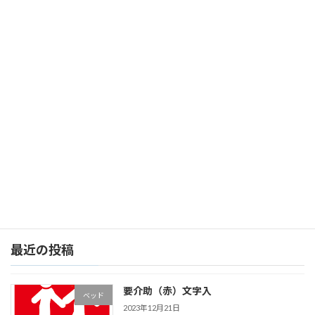
当サイトのピクトグラムデータはダウンロード
してご自由にご利用ください。加工利用もOK
です。
続きを読む
センサーベッド稼働中 （黄）
ベッド
2023年12月21日
当サイトのピクトグラムデータはダウンロード
してご自由にご利用ください。加工利用もOK
です。
続きを読む
最近の投稿
要介助（赤）文字入
ベッド
2023年12月21日