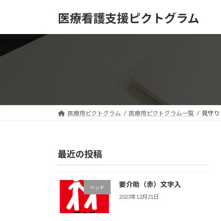
コ
ナ
医療看護支援ピクトグラム
ン
ビ
テ
ゲ
ン
ー
ツ
シ
へ
ョ
ス
ン
キ
に
ッ
移
プ
動
医療用ピクトグラム
医療用ピクトグラム一覧
見守り
最近の投稿
要介助（赤）文字入
ベッド
2023年12月21日